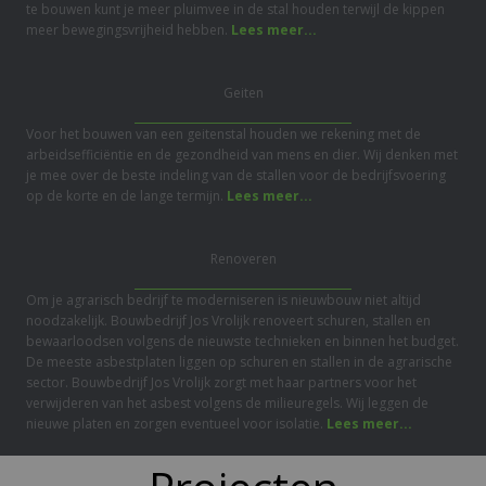
te bouwen kunt je meer pluimvee in de stal houden terwijl de kippen
meer bewegingsvrijheid hebben.
Lees meer...
Geiten
Voor het bouwen van een geitenstal houden we rekening met de
arbeidsefficiëntie en de gezondheid van mens en dier. Wij denken met
je mee over de beste indeling van de stallen voor de bedrijfsvoering
op de korte en de lange termijn.
Lees meer...
Renoveren
Om je agrarisch bedrijf te moderniseren is nieuwbouw niet altijd
noodzakelijk. Bouwbedrijf Jos Vrolijk renoveert schuren, stallen en
bewaarloodsen volgens de nieuwste technieken en binnen het budget.
De meeste asbestplaten liggen op schuren en stallen in de agrarische
sector. Bouwbedrijf Jos Vrolijk zorgt met haar partners voor het
verwijderen van het asbest volgens de milieuregels. Wij leggen de
nieuwe platen en zorgen eventueel voor isolatie.
Lees meer...