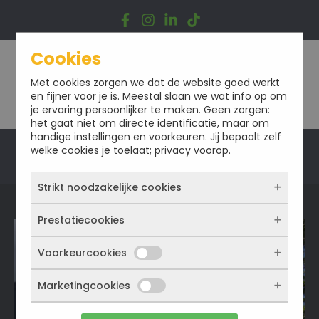
Ga
naar
de
inhoud
Cookies
Met cookies zorgen we dat de website goed werkt
en fijner voor je is. Meestal slaan we wat info op om
je ervaring persoonlijker te maken. Geen zorgen:
het gaat niet om directe identificatie, maar om
handige instellingen en voorkeuren. Jij bepaalt zelf
welke cookies je toelaat; privacy voorop.
Offerte
Strikt noodzakelijke cookies
Prestatiecookies
Deze cookies zorgen ervoor dat de website
überhaupt werkt. Ze zijn dus altijd actief en
kunnen niet worden uitgezet. Meestal worden
Voorkeurcookies
Met deze cookies zien we hoe vaak onze site
ze alleen geplaatst als jij iets doet, zoals
bezocht wordt, waar bezoekers vandaan
inloggen, een formulier invullen of je
komen en welke pagina’s populair zijn. Zo
Marketingcookies
Deze cookies onthouden jouw voorkeuren.
privacyvoorkeuren opslaan. Je kunt je browser
kunnen we de website blijven verbeteren.
Bijvoorbeeld taalkeuze of ingevulde gegevens.
zo instellen dat hij deze cookies blokkeert of je
Alles wat we meten is anoniem, we weten dus
Zo werkt de site prettiger en sluit alles beter
waarschuwt, maar dan werkt (een deel van)