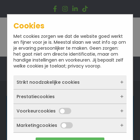
Ga
naar
de
inhoud
Cookies
Met cookies zorgen we dat de website goed werkt
en fijner voor je is. Meestal slaan we wat info op om
je ervaring persoonlijker te maken. Geen zorgen:
het gaat niet om directe identificatie, maar om
handige instellingen en voorkeuren. Jij bepaalt zelf
welke cookies je toelaat; privacy voorop.
Offerte
Strikt noodzakelijke cookies
Prestatiecookies
Deze cookies zorgen ervoor dat de website
überhaupt werkt. Ze zijn dus altijd actief en
kunnen niet worden uitgezet. Meestal worden
Voorkeurcookies
Met deze cookies zien we hoe vaak onze site
ze alleen geplaatst als jij iets doet, zoals
bezocht wordt, waar bezoekers vandaan
inloggen, een formulier invullen of je
komen en welke pagina’s populair zijn. Zo
Marketingcookies
Deze cookies onthouden jouw voorkeuren.
privacyvoorkeuren opslaan. Je kunt je browser
kunnen we de website blijven verbeteren.
Bijvoorbeeld taalkeuze of ingevulde gegevens.
zo instellen dat hij deze cookies blokkeert of je
Alles wat we meten is anoniem, we weten dus
Zo werkt de site prettiger en sluit alles beter
waarschuwt, maar dan werkt (een deel van)