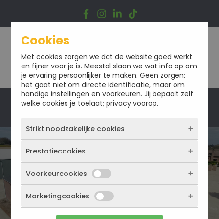
Ga
naar
de
inhoud
Cookies
Met cookies zorgen we dat de website goed werkt
en fijner voor je is. Meestal slaan we wat info op om
je ervaring persoonlijker te maken. Geen zorgen:
het gaat niet om directe identificatie, maar om
handige instellingen en voorkeuren. Jij bepaalt zelf
welke cookies je toelaat; privacy voorop.
Offerte
Strikt noodzakelijke cookies
Prestatiecookies
Deze cookies zorgen ervoor dat de website
überhaupt werkt. Ze zijn dus altijd actief en
DAKRENOVATIE
kunnen niet worden uitgezet. Meestal worden
Voorkeurcookies
Met deze cookies zien we hoe vaak onze site
ze alleen geplaatst als jij iets doet, zoals
bezocht wordt, waar bezoekers vandaan
inloggen, een formulier invullen of je
komen en welke pagina’s populair zijn. Zo
Marketingcookies
Deze cookies onthouden jouw voorkeuren.
privacyvoorkeuren opslaan. Je kunt je browser
kunnen we de website blijven verbeteren.
Bijvoorbeeld taalkeuze of ingevulde gegevens.
zo instellen dat hij deze cookies blokkeert of je
Alles wat we meten is anoniem, we weten dus
Zo werkt de site prettiger en sluit alles beter
waarschuwt, maar dan werkt (een deel van)