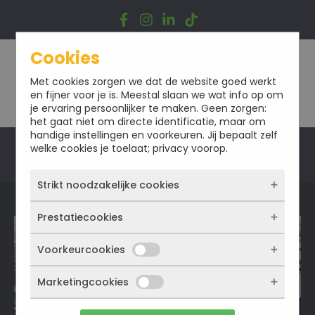
Ga
naar
de
inhoud
Cookies
Met cookies zorgen we dat de website goed werkt
en fijner voor je is. Meestal slaan we wat info op om
je ervaring persoonlijker te maken. Geen zorgen:
het gaat niet om directe identificatie, maar om
handige instellingen en voorkeuren. Jij bepaalt zelf
welke cookies je toelaat; privacy voorop.
Offerte
Strikt noodzakelijke cookies
Prestatiecookies
Deze cookies zorgen ervoor dat de website
überhaupt werkt. Ze zijn dus altijd actief en
kunnen niet worden uitgezet. Meestal worden
Voorkeurcookies
Met deze cookies zien we hoe vaak onze site
ze alleen geplaatst als jij iets doet, zoals
bezocht wordt, waar bezoekers vandaan
inloggen, een formulier invullen of je
komen en welke pagina’s populair zijn. Zo
Marketingcookies
Deze cookies onthouden jouw voorkeuren.
privacyvoorkeuren opslaan. Je kunt je browser
kunnen we de website blijven verbeteren.
Bijvoorbeeld taalkeuze of ingevulde gegevens.
zo instellen dat hij deze cookies blokkeert of je
Alles wat we meten is anoniem, we weten dus
Zo werkt de site prettiger en sluit alles beter
waarschuwt, maar dan werkt (een deel van)