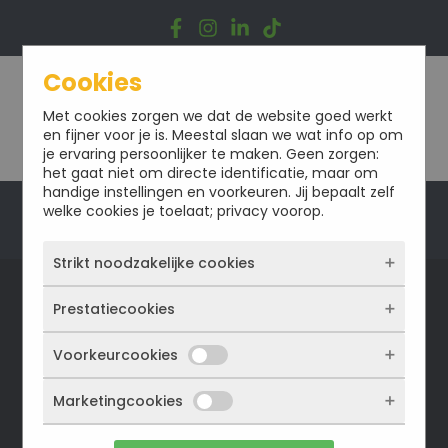
Ga
naar
de
inhoud
Cookies
Met cookies zorgen we dat de website goed werkt
en fijner voor je is. Meestal slaan we wat info op om
je ervaring persoonlijker te maken. Geen zorgen:
het gaat niet om directe identificatie, maar om
handige instellingen en voorkeuren. Jij bepaalt zelf
welke cookies je toelaat; privacy voorop.
Offerte
Strikt noodzakelijke cookies
Prestatiecookies
Deze cookies zorgen ervoor dat de website
überhaupt werkt. Ze zijn dus altijd actief en
kunnen niet worden uitgezet. Meestal worden
Voorkeurcookies
Met deze cookies zien we hoe vaak onze site
VACATURE
ze alleen geplaatst als jij iets doet, zoals
bezocht wordt, waar bezoekers vandaan
inloggen, een formulier invullen of je
komen en welke pagina’s populair zijn. Zo
Marketingcookies
Deze cookies onthouden jouw voorkeuren.
privacyvoorkeuren opslaan. Je kunt je browser
kunnen we de website blijven verbeteren.
Bijvoorbeeld taalkeuze of ingevulde gegevens.
zo instellen dat hij deze cookies blokkeert of je
Alles wat we meten is anoniem, we weten dus
Zo werkt de site prettiger en sluit alles beter
waarschuwt, maar dan werkt (een deel van)