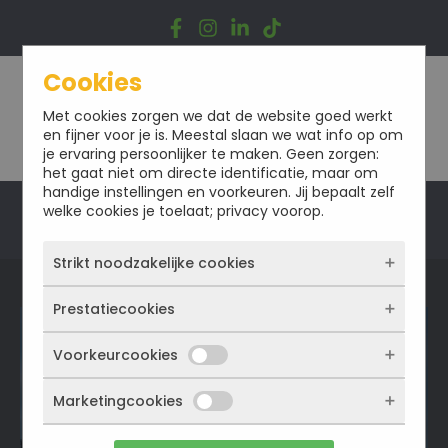
Ga
naar
de
inhoud
Cookies
Met cookies zorgen we dat de website goed werkt
en fijner voor je is. Meestal slaan we wat info op om
je ervaring persoonlijker te maken. Geen zorgen:
het gaat niet om directe identificatie, maar om
handige instellingen en voorkeuren. Jij bepaalt zelf
welke cookies je toelaat; privacy voorop.
Offerte
Strikt noodzakelijke cookies
Prestatiecookies
Deze cookies zorgen ervoor dat de website
überhaupt werkt. Ze zijn dus altijd actief en
kunnen niet worden uitgezet. Meestal worden
Voorkeurcookies
Met deze cookies zien we hoe vaak onze site
ze alleen geplaatst als jij iets doet, zoals
bezocht wordt, waar bezoekers vandaan
inloggen, een formulier invullen of je
komen en welke pagina’s populair zijn. Zo
Marketingcookies
Deze cookies onthouden jouw voorkeuren.
privacyvoorkeuren opslaan. Je kunt je browser
kunnen we de website blijven verbeteren.
Bijvoorbeeld taalkeuze of ingevulde gegevens.
zo instellen dat hij deze cookies blokkeert of je
Alles wat we meten is anoniem, we weten dus
Zo werkt de site prettiger en sluit alles beter
waarschuwt, maar dan werkt (een deel van)