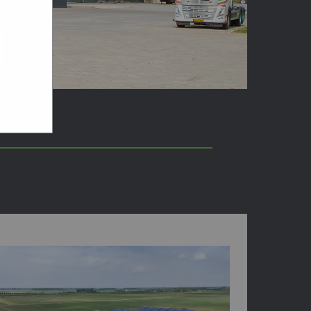
ogle
jke
aat
maar