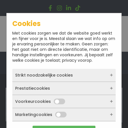
Ga
naar
de
inhoud
Cookies
Met cookies zorgen we dat de website goed werkt
en fijner voor je is. Meestal slaan we wat info op om
je ervaring persoonlijker te maken. Geen zorgen:
het gaat niet om directe identificatie, maar om
handige instellingen en voorkeuren. Jij bepaalt zelf
welke cookies je toelaat; privacy voorop.
Offerte
Strikt noodzakelijke cookies
Prestatiecookies
Deze cookies zorgen ervoor dat de website
überhaupt werkt. Ze zijn dus altijd actief en
kunnen niet worden uitgezet. Meestal worden
Voorkeurcookies
Met deze cookies zien we hoe vaak onze site
ze alleen geplaatst als jij iets doet, zoals
bezocht wordt, waar bezoekers vandaan
inloggen, een formulier invullen of je
komen en welke pagina’s populair zijn. Zo
Marketingcookies
Deze cookies onthouden jouw voorkeuren.
privacyvoorkeuren opslaan. Je kunt je browser
kunnen we de website blijven verbeteren.
Bijvoorbeeld taalkeuze of ingevulde gegevens.
zo instellen dat hij deze cookies blokkeert of je
Alles wat we meten is anoniem, we weten dus
Zo werkt de site prettiger en sluit alles beter
waarschuwt, maar dan werkt (een deel van)