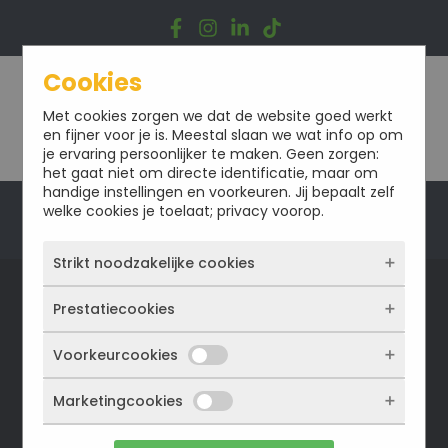
Ga
naar
de
inhoud
Cookies
Met cookies zorgen we dat de website goed werkt
en fijner voor je is. Meestal slaan we wat info op om
je ervaring persoonlijker te maken. Geen zorgen:
het gaat niet om directe identificatie, maar om
handige instellingen en voorkeuren. Jij bepaalt zelf
welke cookies je toelaat; privacy voorop.
Offerte
Strikt noodzakelijke cookies
Prestatiecookies
Deze cookies zorgen ervoor dat de website
überhaupt werkt. Ze zijn dus altijd actief en
Soorten Bouw
kunnen niet worden uitgezet. Meestal worden
Voorkeurcookies
Met deze cookies zien we hoe vaak onze site
ze alleen geplaatst als jij iets doet, zoals
bezocht wordt, waar bezoekers vandaan
inloggen, een formulier invullen of je
komen en welke pagina’s populair zijn. Zo
Marketingcookies
Deze cookies onthouden jouw voorkeuren.
privacyvoorkeuren opslaan. Je kunt je browser
kunnen we de website blijven verbeteren.
Bijvoorbeeld taalkeuze of ingevulde gegevens.
zo instellen dat hij deze cookies blokkeert of je
Alles wat we meten is anoniem, we weten dus
Zo werkt de site prettiger en sluit alles beter
waarschuwt, maar dan werkt (een deel van)