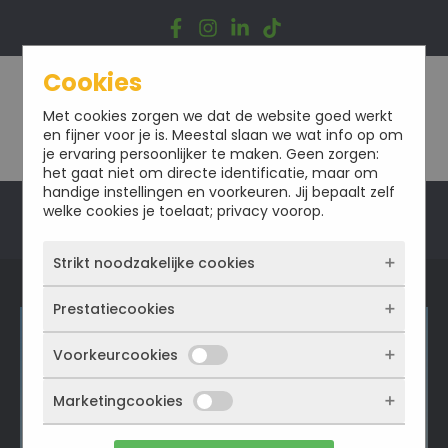
Ga
naar
de
inhoud
Cookies
Met cookies zorgen we dat de website goed werkt
en fijner voor je is. Meestal slaan we wat info op om
je ervaring persoonlijker te maken. Geen zorgen:
het gaat niet om directe identificatie, maar om
handige instellingen en voorkeuren. Jij bepaalt zelf
welke cookies je toelaat; privacy voorop.
Offerte
Strikt noodzakelijke cookies
Prestatiecookies
Deze cookies zorgen ervoor dat de website
überhaupt werkt. Ze zijn dus altijd actief en
kunnen niet worden uitgezet. Meestal worden
Voorkeurcookies
Met deze cookies zien we hoe vaak onze site
ze alleen geplaatst als jij iets doet, zoals
bezocht wordt, waar bezoekers vandaan
inloggen, een formulier invullen of je
komen en welke pagina’s populair zijn. Zo
Marketingcookies
Deze cookies onthouden jouw voorkeuren.
privacyvoorkeuren opslaan. Je kunt je browser
kunnen we de website blijven verbeteren.
Bijvoorbeeld taalkeuze of ingevulde gegevens.
zo instellen dat hij deze cookies blokkeert of je
Alles wat we meten is anoniem, we weten dus
Zo werkt de site prettiger en sluit alles beter
waarschuwt, maar dan werkt (een deel van)